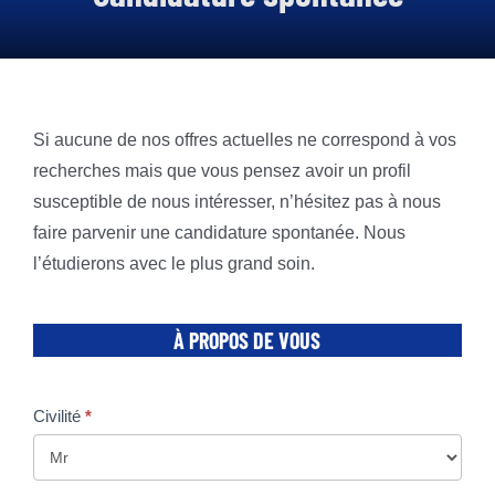
à Propos de nous
Nos Offres
Nos Services en ligne
Si aucune de nos offres actuelles ne correspond à vos
recherches mais que vous pensez avoir un profil
Nous rejoindre
susceptible de nous intéresser, n’hésitez pas à nous
Actualité
faire parvenir une candidature spontanée. Nous
l’étudierons avec le plus grand soin.
Contact
Candidatures
À PROPOS DE VOUS
spontanées
Civilité
*