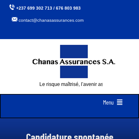
Passer
+237 699 302 713 / 676 803 983
au
contact@chanasassurances.com
contenu
Le risque maîtrisé, l'avenir assuré
Menu
Accueil
Candidature spontanée