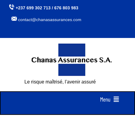
Passer
+237 699 302 713 / 676 803 983
au
contact@chanasassurances.com
contenu
Le risque maîtrisé, l'avenir assuré
Menu
Accueil