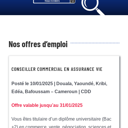
à Propos de nous
Nos Offres
Nos Services en ligne
Nos offres d’emploi
Nous rejoindre
Actualité
CONSEILLER COMMERCIAL EN ASSURANCE VIE
Contact
Posté le 10/01/2025 | Douala, Yaoundé, Kribi,
Edéa, Bafoussam – Cameroun | CDD
Offre valable jusqu’au 31/01/2025
Vous êtes titulaire d’un diplôme universitaire (Bac
+2) en commerce, vente, négociation, sciences et