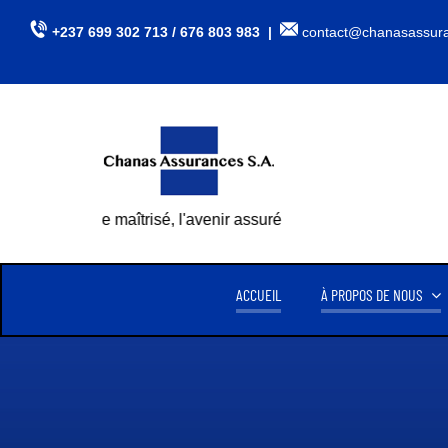
Passer
+237 699 302 713 / 676 803 983 |
contact@chanasassur
au
contenu
Le risque maîtrisé, l'avenir assuré
ACCUEIL
À PROPOS DE NOUS
CHANAS ASSURANCES S.A
CHI
CRÉE LE 15 AVRIL 1999,
CHANAS ASSURANCES S.A