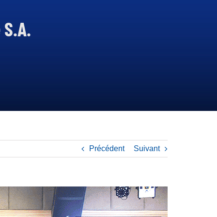
 S.A.
S
OCIÉTÉ
N
ATIONALE
DES
H
YDROCARBURES
EN SAVOIR PLUS
Précédent
Suivant