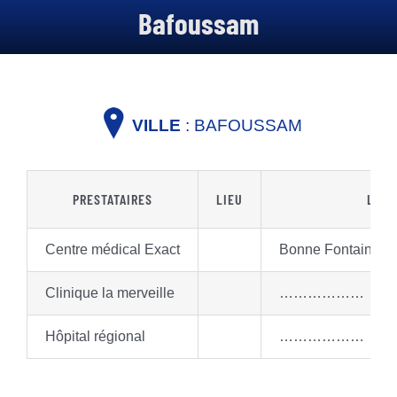
à Propos de nous
Bafoussam
Nos Offres
Nos Services en ligne
VILLE
: BAFOUSSAM
Nous rejoindre
Actualité
PRESTATAIRES
LIEU
LOCA
Contact
Centre médical Exact
Bonne Fontaine 
Clinique la merveille
………………
Hôpital régional
………………