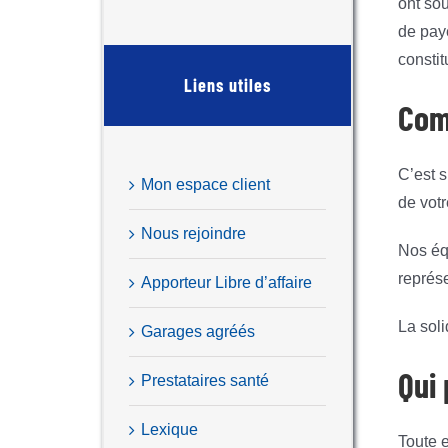
ont sou
de paye
constit
Liens utiles
Com
C’est s
Mon espace client
de votr
Nous rejoindre
Nos éq
représ
Apporteur Libre d’affaire
La soli
Garages agréés
Qui
Prestataires santé
Lexique
Toute 