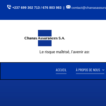
Passer
+237 699 302 713 / 676 803 983 |
contact@chanasassur
au
contenu
Le risque maîtrisé, l'avenir assuré
ACCUEIL
À PROPOS DE NOUS
CHANAS ASSURANCES S.A
CHI
CRÉE LE 15 AVRIL 1999,
CHANAS ASSURANCES S.A