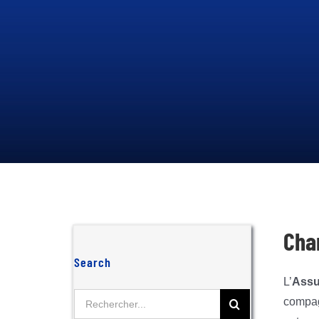
EST AUTORISÉ PAR ARRÊTÉ
MINISTÉRIEL
1
N°000142/MINEFI/DCE/A À
PRÉSENTER LES
OPÉRATIONS D’ASSURANCES
IARDT SUR L’ÉTENDUE DU
TERRITOIRE DU
CAMEROUN
.
PRÉSENTATION
Cha
Search
L’
Assu
Rechercher:
compag