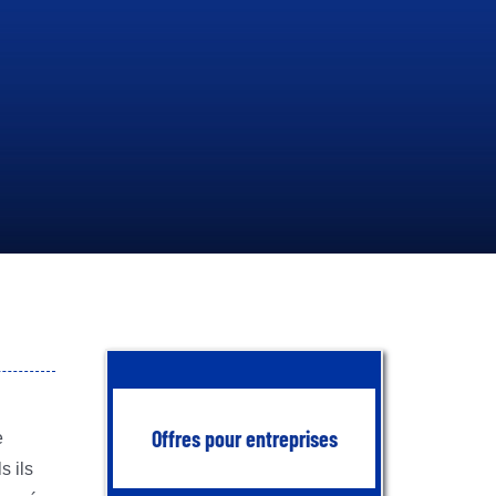
S
OCIÉTÉ
N
ATIONALE
DES
H
YDROCARBURES
EN SAVOIR PLUS
Offres pour entreprises
e
s ils