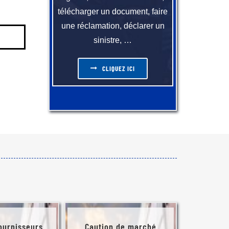
télécharger un document, faire
une réclamation, déclarer un
sinistre, …
CLIQUEZ ICI
ournisseurs
Caution de marché