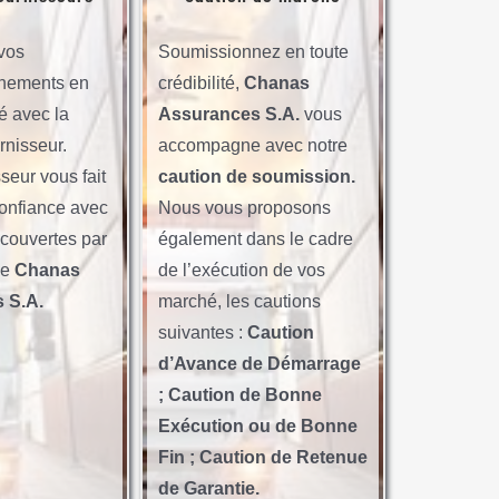
vos
Soumissionnez en toute
nements en
crédibilité,
Chanas
té avec la
Assurances S.A.
vous
rnisseur.
accompagne avec notre
seur vous fait
caution de soumission.
onfiance avec
Nous vous proposons
s couvertes par
également dans le cadre
de
Chanas
de l’exécution de vos
 S.A.
marché, les cautions
suivantes :
Caution
d’Avance de Démarrage
; Caution de Bonne
Exécution ou de Bonne
Fin ; Caution de Retenue
de Garantie.