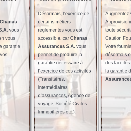
Désormais, l’exercice de
Augmentez 
Chanas
certains métiers
Approvision
S.A.
vous
règlementés vous est
toute sécuri
en vous
accessible, car
Chanas
Caution Fou
e garantie
Assurances S.A.
vous
Votre fournis
 vos
permet de produire la
désormais c
.
garantie nécessaire à
des facilité
l’exercice de ces activités
la garantie 
(Transitaires,
Assurances
Intermédiaires
d’assurances, Agence de
voyage, Société Civiles
Immobilières etc.).