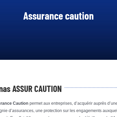
4,2 MILLIARDS DE FCFA
Assurance caution
EN 2020 SOIT UNE
HAUSSE DE 14%.
TOUT AFFICHER
nas ASSUR
CAUTION
rance Caution
permet aux entreprises, d’acquérir auprès d’un
nie d’assurances, une protection sur les engagements auxquel